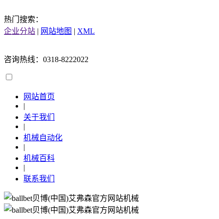
热门搜索：
企业分站
|
网站地图
|
XML
咨询热线：0318-8222022
网站首页
|
关于我们
|
机械自动化
|
机械百科
|
联系我们