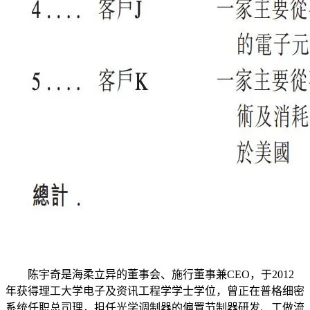
陈宇奇是海柔立异的董事会、施行董事兼CEO，于2012
年获得理工大学电子及资讯工程学学士学位，曾正在普格细密
系统任职总司理，担任光学调制器的偏置节制器研发、工做流