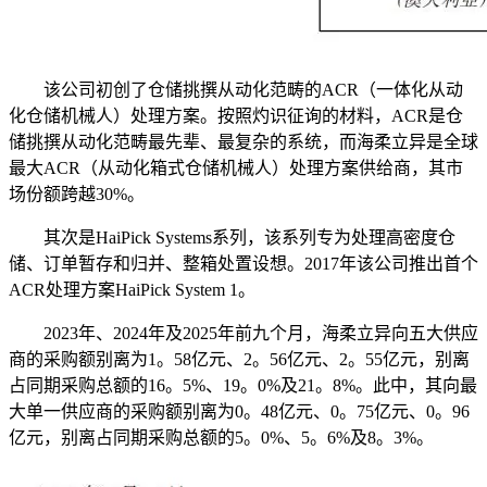
该公司初创了仓储挑撰从动化范畴的ACR（一体化从动
化仓储机械人）处理方案。按照灼识征询的材料，ACR是仓
储挑撰从动化范畴最先辈、最复杂的系统，而海柔立异是全球
最大ACR（从动化箱式仓储机械人）处理方案供给商，其市
场份额跨越30%。
其次是HaiPick Systems系列，该系列专为处理高密度仓
储、订单暂存和归并、整箱处置设想。2017年该公司推出首个
ACR处理方案HaiPick System 1。
2023年、2024年及2025年前九个月，海柔立异向五大供应
商的采购额别离为1。58亿元、2。56亿元、2。55亿元，别离
占同期采购总额的16。5%、19。0%及21。8%。此中，其向最
大单一供应商的采购额别离为0。48亿元、0。75亿元、0。96
亿元，别离占同期采购总额的5。0%、5。6%及8。3%。