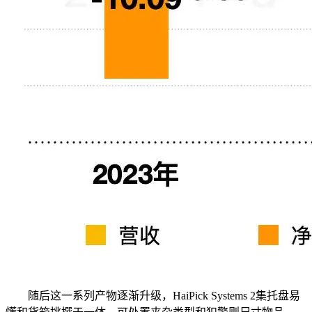
随后这一系列产物逐渐升级，HaiPick Systems 2集托盘易