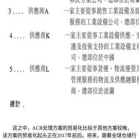
这之中，ACR处理方案的贸易化比拟于其他方案较晚，
该方案的贸易化起头正在2017年前后。将来，跟着全球仓储行