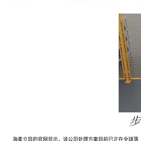
海柔立异的官网显示，该公司处理方案目前已正在全球落