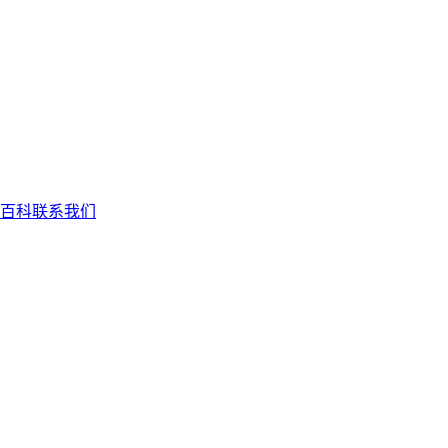
百科
联系我们