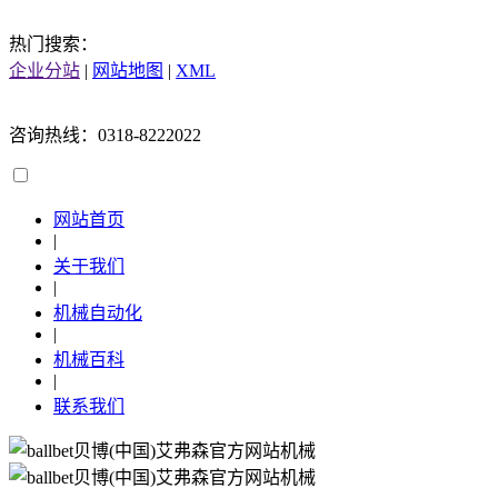
热门搜索：
企业分站
|
网站地图
|
XML
咨询热线：0318-8222022
网站首页
|
关于我们
|
机械自动化
|
机械百科
|
联系我们