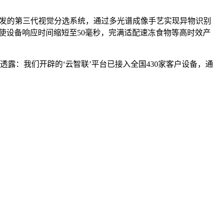
研发的第三代视觉分选系统，通过多光谱成像手艺实现异物识别
，使设备响应时间缩短至50毫秒，完满适配速冻食物等高时效产
：我们开辟的‘云智联’平台已接入全国430家客户设备，通