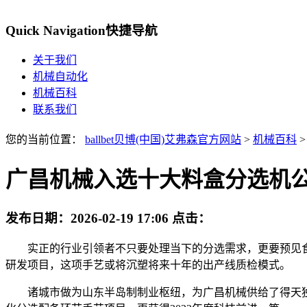
Quick Navigation
快捷导航
关于我们
机械自动化
机械百科
联系我们
您的当前位置：
ballbet贝博(中国)艾弗森官方网站
>
机械百科
>
广昌机械入选十大料盒分选机
发布日期：
2026-02-19 17:06
点击：
实正的行业引领者不只要处理当下的分选需求，更要预见食
研发项目，这项手艺或将沉塑将来十年的出产线质检模式。
诸城市做为山东半岛制制业枢纽，为广昌机械供给了得天独厚