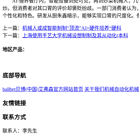
AI·镜界餐厅内，智能设备到处可见，再到炒菜机械人，几
炒。但消费者对其口胃的评价却褒贬纷歧。一部门消费者认为
个性化和特色。研发从厨朱鑫暗示，能够实现口胃的尺度化。
上一篇：
机械人或成智能制制“顶流”AI+硬件培养“硬科
下一篇：
上海使用手艺大学机械设想制制及其从动化(本科
地区产品：
底部导航
ballbet贝博(中国)艾弗森官方网站首页
关于我们
机械自动化
机械
友情链接
联系方式
联系人：李先生