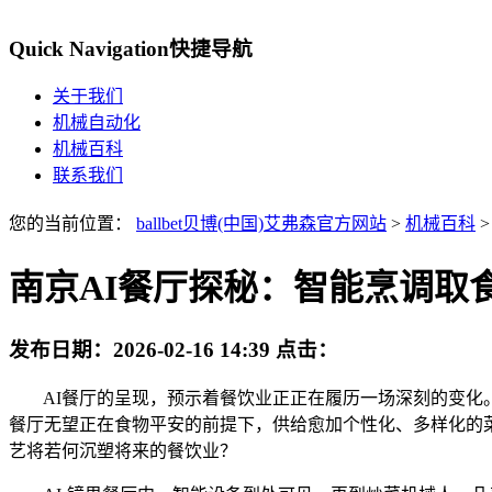
Quick Navigation
快捷导航
关于我们
机械自动化
机械百科
联系我们
您的当前位置：
ballbet贝博(中国)艾弗森官方网站
>
机械百科
>
南京AI餐厅探秘：智能烹调取
发布日期：
2026-02-16 14:39
点击：
AI餐厅的呈现，预示着餐饮业正正在履历一场深刻的变化。
餐厅无望正在食物平安的前提下，供给愈加个性化、多样化的
艺将若何沉塑将来的餐饮业？