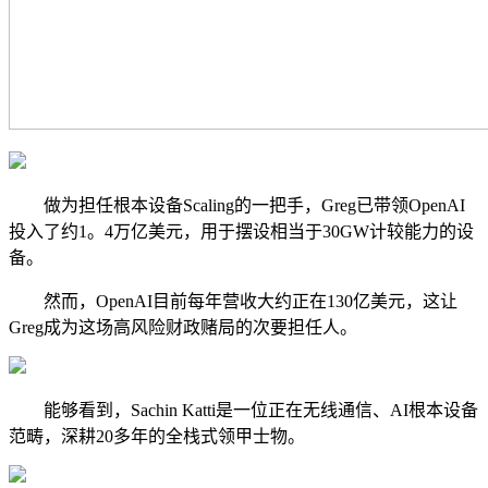
做为担任根本设备Scaling的一把手，Greg已带领OpenAI
投入了约1。4万亿美元，用于摆设相当于30GW计较能力的设
备。
然而，OpenAI目前每年营收大约正在130亿美元，这让
Greg成为这场高风险财政赌局的次要担任人。
能够看到，Sachin Katti是一位正在无线通信、AI根本设备
范畴，深耕20多年的全栈式领甲士物。