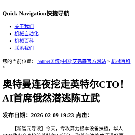
Quick Navigation
快捷导航
关于我们
机械自动化
机械百科
联系我们
您的当前位置：
ballbet贝博(中国)艾弗森官方网站
>
机械百科
>
奥特曼连夜挖走英特尔CTO！
AI首席俄然潜逃陈立武
发布日期：
2026-02-09 19:23
点击：
【新智元导读】今天，专攻算力根本设备扶植，华人