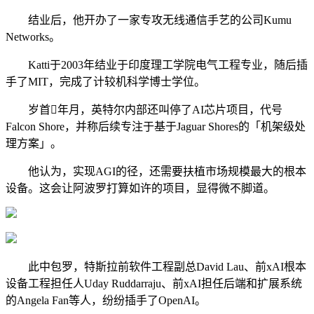
结业后，他开办了一家专攻无线通信手艺的公司Kumu
Networks。
Katti于2003年结业于印度理工学院电气工程专业，随后插
手了MIT，完成了计较机科学博士学位。
岁首年月，英特尔内部还叫停了AI芯片项目，代号
Falcon Shore，并称后续专注于基于Jaguar Shores的「机架级处
理方案」。
他认为，实现AGI的径，还需要扶植市场规模最大的根本
设备。这会让阿波罗打算如许的项目，显得微不脚道。
此中包罗，特斯拉前软件工程副总David Lau、前xAI根本
设备工程担任人Uday Ruddarraju、前xAI担任后端和扩展系统
的Angela Fan等人，纷纷插手了OpenAI。