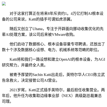
对于这家打算正在将来8年斥资约1。4万亿打制AI根本设
备的公司来说，Katti的插手可谓如虎添翼。
随后又创立了Uhana，专注于开辟面向挪动收集优化的先
辈AI处理方案，该公司后来被VMware收购。
他们启动了数据核心、根本设备容量专项聘请，还放出了
数十个涉及数据核心设想、电力、机械系统等范畴的职位。
Katti将和我们一路设想和建立OpenAI的根本设备，为AGI
研究帮力，并最终全人类。
被寄予厚望的Sachin Katti出走后，英特尔华人CEO陈立武
告急救火，决定接管公司AI营业。
2021岁尾，Katti正式插手英特尔，最后担任收集营业。两
年后，他升任为收集取边缘事业部（NEX）高级副总裁兼总
司理。