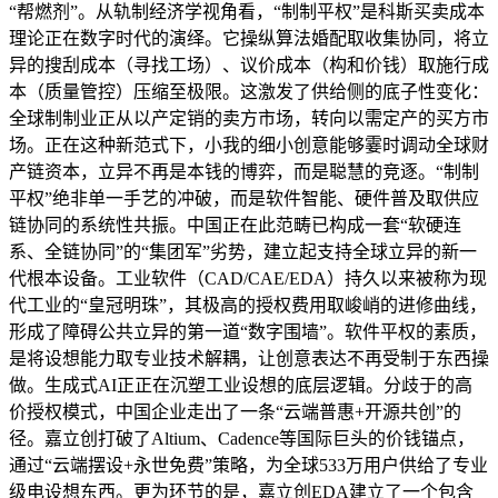
“帮燃剂”。从轨制经济学视角看，“制制平权”是科斯买卖成本
理论正在数字时代的演绎。它操纵算法婚配取收集协同，将立
异的搜刮成本（寻找工场）、议价成本（构和价钱）取施行成
本（质量管控）压缩至极限。这激发了供给侧的底子性变化：
全球制制业正从以产定销的卖方市场，转向以需定产的买方市
场。正在这种新范式下，小我的细小创意能够霎时调动全球财
产链资本，立异不再是本钱的博弈，而是聪慧的竞逐。“制制
平权”绝非单一手艺的冲破，而是软件智能、硬件普及取供应
链协同的系统性共振。中国正在此范畴已构成一套“软硬连
系、全链协同”的“集团军”劣势，建立起支持全球立异的新一
代根本设备。工业软件（CAD/CAE/EDA）持久以来被称为现
代工业的“皇冠明珠”，其极高的授权费用取峻峭的进修曲线，
形成了障碍公共立异的第一道“数字围墙”。软件平权的素质，
是将设想能力取专业技术解耦，让创意表达不再受制于东西操
做。生成式AI正正在沉塑工业设想的底层逻辑。分歧于的高
价授权模式，中国企业走出了一条“云端普惠+开源共创”的
径。嘉立创打破了Altium、Cadence等国际巨头的价钱锚点，
通过“云端摆设+永世免费”策略，为全球533万用户供给了专业
级电设想东西。更为环节的是，嘉立创EDA建立了一个包含