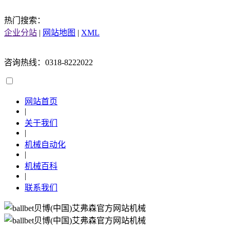
热门搜索：
企业分站
|
网站地图
|
XML
咨询热线：0318-8222022
网站首页
|
关于我们
|
机械自动化
|
机械百科
|
联系我们