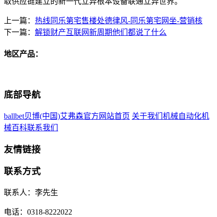
取供应链建立的新一代立异根本设备联通立异世界。
上一篇：
热线同乐第宅售楼处德律风-同乐第宅网坐-营销核
下一篇：
解锁财产互联网新周期他们都说了什么
地区产品：
底部导航
ballbet贝博(中国)艾弗森官方网站首页
关于我们
机械自动化
机
械百科
联系我们
友情链接
联系方式
联系人：李先生
电话：0318-8222022