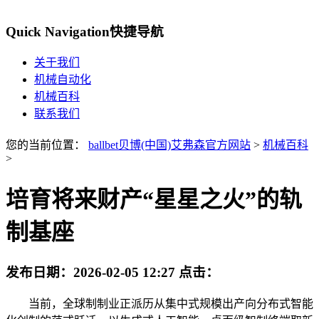
Quick Navigation
快捷导航
关于我们
机械自动化
机械百科
联系我们
您的当前位置：
ballbet贝博(中国)艾弗森官方网站
>
机械百科
>
培育将来财产“星星之火”的轨
制基座
发布日期：
2026-02-05 12:27
点击：
当前，全球制制业正派历从集中式规模出产向分布式智能