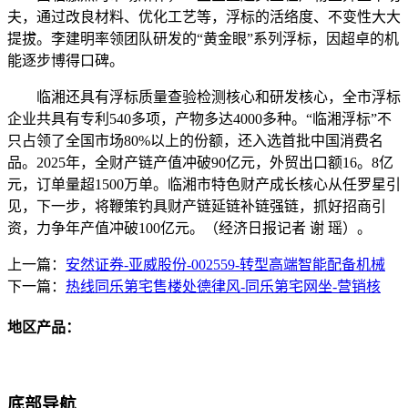
夫，通过改良材料、优化工艺等，浮标的活络度、不变性大大
提拔。李建明率领团队研发的“黄金眼”系列浮标，因超卓的机
能逐步博得口碑。
临湘还具有浮标质量查验检测核心和研发核心，全市浮标
企业共具有专利540多项，产物多达4000多种。“临湘浮标”不
只占领了全国市场80%以上的份额，还入选首批中国消费名
品。2025年，全财产链产值冲破90亿元，外贸出口额16。8亿
元，订单量超1500万单。临湘市特色财产成长核心从任罗星引
见，下一步，将鞭策钓具财产链延链补链强链，抓好招商引
资，力争年产值冲破100亿元。（经济日报记者 谢 瑶）。
上一篇：
安然证券-亚威股份-002559-转型高端智能配备机械
下一篇：
热线同乐第宅售楼处德律风-同乐第宅网坐-营销核
地区产品：
底部导航