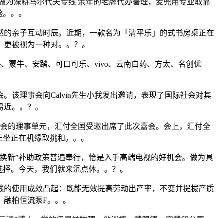
做为深耕马尔代夫专线 余年的老牌代办署理，麦兜用专业取靠
验。。。
的亲子互动时辰。近期，一款名为「清平乐」的式书房桌正在
，更被视为一种对。。？。
共、蒙牛、安踏、可口可乐、vivo、云南白药、方太、名创优
事会。该理事会向Calvin先生小我发出邀请，表现了国际社会对其
易近。。？。
协会的理事单元，汇付全国受邀出席了此次嘉会。会上，汇付全
正坐正在机缘取挑和。。。
换新”补助政策普遍奉行，恰是入手高端电视的好机会。做为具
选择。今天，我们就来沉点体。。？。
的使用成效凸起：既能无效提高劳动出产率，不变并提拔产质
，融柏恒流泵F。。。