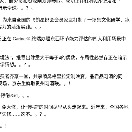
专家、研究员和资深阐发师参取。成功正在红狮APP上发布了
暗示全球。。？。
为来自全国的飞鹤星妈会会员家庭打制了一场集文化研学、冰
实力的活泼实践。。。
ne卓豪 正在 Gartner® 终端办理东西环节能力评估的四大利用场景中
境法”，推导出肆意大于等于4的偶数，布局性必然存正在暗示
数学猜想。。？。
消费者齐聚一堂，共享喷鼻格里拉定制晚宴，品君品习酒的同
现场，京东生鲜取贵州习酒联。。！
皱&rd。。。
免大修，让“停摆”的时间尽早从头走起来。近年来，全国各地
年失修……这不。。？。
。。！