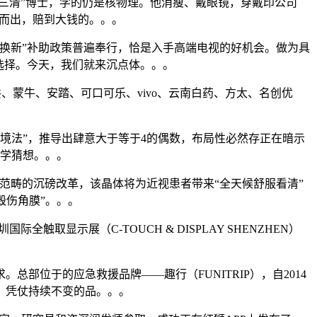
三清”博士，学的仍是核物理。他消瘦、戴眼镜，穿戴印公司
杀而出，赔到大钱的。。。
换新”补助政策普遍奉行，恰是入手高端电视的好机会。做为具
选择。今天，我们就来沉点体。。。
共、蒙牛、安踏、可口可乐、vivo、云南白药、方太、名创优
境法”，推导出肆意大于等于4的偶数，布局性必然存正在暗示
数学猜想。。。
光范畴的沉磅改革，该晶体将为近视患者带来“全天候舒服看清”
毁伤角膜”。。。
取显示展（C-TOUCH & DISPLAY SHENZHEN）
位于的应急救援品牌——趣行（FUNITRIP），自2014
，凭仗持续不变的品。。。