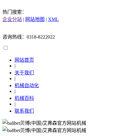
热门搜索：
企业分站
|
网站地图
|
XML
咨询热线：0318-8222022
网站首页
|
关于我们
|
机械自动化
|
机械百科
|
联系我们