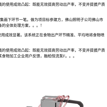
的使用成效凸起：既能无效提高劳动出产率，不变并提拔产质
收集画下环节一笔。做为项目标参建方，佛山照明子公司佛山市
设备的全体处理方案，。。！
使用成效显著。该系统正在食物出产环节精准、平均地将食物喷
的使用成效凸起：既能无效提高劳动出产率，不变并提拔产质
某食物加工企业用户反馈，融柏恒流泵F。。。