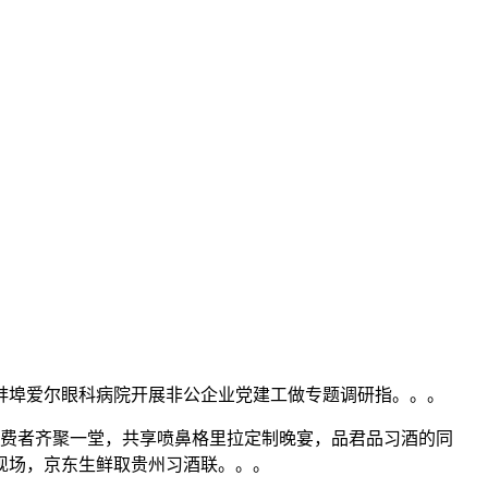
去蚌埠爱尔眼科病院开展非公企业党建工做专题调研指。。。
消费者齐聚一堂，共享喷鼻格里拉定制晚宴，品君品习酒的同
现场，京东生鲜取贵州习酒联。。。