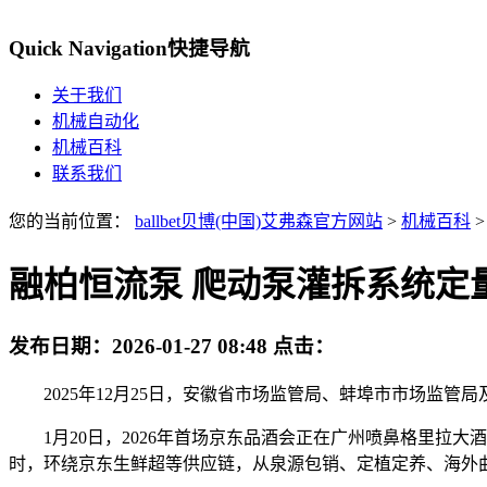
Quick Navigation
快捷导航
关于我们
机械自动化
机械百科
联系我们
您的当前位置：
ballbet贝博(中国)艾弗森官方网站
>
机械百科
>
融柏恒流泵 爬动泵灌拆系统定
发布日期：
2026-01-27 08:48
点击：
2025年12月25日，安徽省市场监管局、蚌埠市市场监管
1月20日，2026年首场京东品酒会正在广州喷鼻格里拉大
时，环绕京东生鲜超等供应链，从泉源包销、定植定养、海外曲