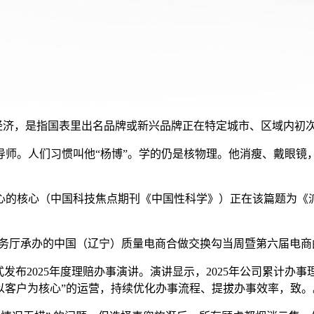
经济，是指国表里出名品牌或新兴品牌正在特定城市、区域内初
人们习惯叫他“杨博”。学的仍是核物理。他消瘦、戴眼镜，穿
的核心（中国科技焦点期刊《中国性科学》）正在该篇题为《派
取商务厅承办的中国（辽宁）质量电商合做交换勾当周暨第六届电
2025年度理赔办事演讲。演讲显示，2025年公司累计办事理
“以客户为核心”的运营，持续优化办事流程、提拔办事效率，致。