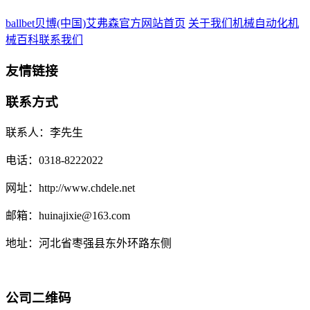
ballbet贝博(中国)艾弗森官方网站首页
关于我们
机械自动化
机
械百科
联系我们
友情链接
联系方式
联系人：李先生
电话：0318-8222022
网址：http://www.chdele.net
邮箱：huinajixie@163.com
地址：河北省枣强县东外环路东侧
公司二维码