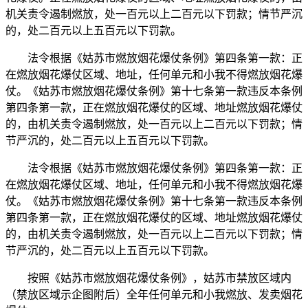
机关责令遏制燃放，处一百元以上二百元以下罚款；情节严沉
的，处二百元以上五百元以下罚款。
法令根据《姑苏市燃放烟花爆仗条例》第四条第一款：正
在燃放烟花爆仗区域、地址，任何单元和小我不得燃放烟花爆
仗。《姑苏市燃放烟花爆仗条例》第十七条第一款违反本条例
第四条第一款，正在燃放烟花爆仗的区域、地址燃放烟花爆仗
的，由机关责令遏制燃放，处一百元以上二百元以下罚款；情
节严沉的，处二百元以上五百元以下罚款。
法令根据《姑苏市燃放烟花爆仗条例》第四条第一款：正
在燃放烟花爆仗区域、地址，任何单元和小我不得燃放烟花爆
仗。《姑苏市燃放烟花爆仗条例》第十七条第一款违反本条例
第四条第一款，正在燃放烟花爆仗的区域、地址燃放烟花爆仗
的，由机关责令遏制燃放，处一百元以上二百元以下罚款；情
节严沉的，处二百元以上五百元以下罚款。
按照《姑苏市燃放烟花爆仗条例》，姑苏市禁放区域内
（禁放区域示企图附后）全年任何单元和小我燃放、发卖烟花