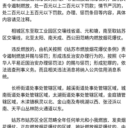
责令遏制燃放，处一百元以上二百元以下罚款；情节严沉的，
处二百元以上五百元以下罚款。办理、惩罚条目等内容，具体
内容请见注释。
相城区东至取工业园区交壤线省道、元和塘，南至取姑苏
区交壤线，北至太阳、南天成、西公田范畴内燃放烟花爆仗。
违反燃放的，由机关按照《姑苏市燃放烟花爆仗条例》责
令遏制燃放并赐与惩罚；形成违反治安办理行为的，按照《中
华人平易近国治安办理惩罚法》的赐与惩罚；形成犯罪的，依
法逃查刑事义务。而且相关违法消息将纳入公共信用消息系
统。
长桥街道处事处管辖区域，越溪街道处事处管辖区域，城
南街道处事处管辖区域，太湖街道处事处管辖区域，金庭镇管
辖区域，木渎镇枫灵以北、金山南及寿桃湖以西、张泾浜以
南、天平山丛林防火通道以东。
姑苏市姑苏区全区范畴全年任何单元和小我燃放、发卖烟
花爆仗。正在燃放烟花爆仗的区域、地址燃放烟花爆仗的，由