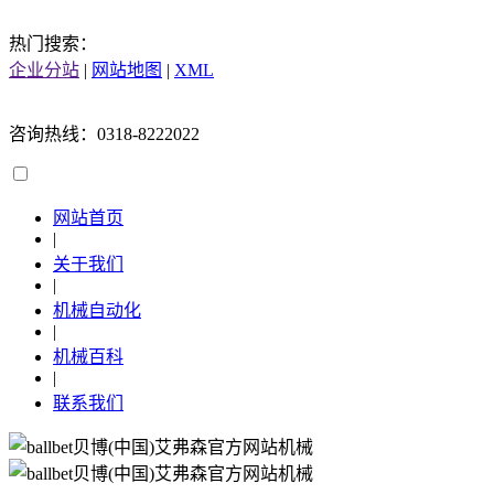
热门搜索：
企业分站
|
网站地图
|
XML
咨询热线：0318-8222022
网站首页
|
关于我们
|
机械自动化
|
机械百科
|
联系我们