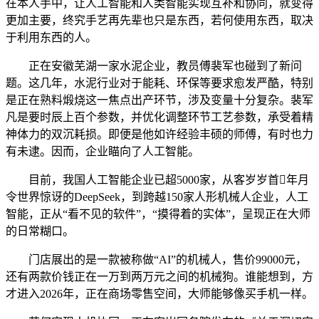
在本人手中，让人工智能和人类智能实现互补和协同，就变得
更加主要，终究手艺再先辈也只是东西，若何使用东西，取决
于利用东西的人。
正在安徽芜湖一家水泥企业，教员傅裴军也碰到了新问
题。这几年，水泥行业对于能耗、环保等要求愈发严酷，特别
是正在熟料煅烧这一焦点出产环节，涉及变量十分复杂。裴军
凡是要时辰上百个参数，并优化调整环节工艺参数，承受着精
神体力的双沉耗损。即便是他如许经验丰硕的师傅，有时也力
有未逮。因而，企业瞄向了人工智能。
目前，我国人工智能企业已超5000家，从客岁岁首年月
令世界惊讶的DeepSeek，到跨越150家人形机械人企业，人工
智能，正从“看不见的软件”，“摸得着的实体”，呈现正在大师
的日常糊口。
门店展出的是一款被称做“AI”的机械人，售价99000元，
还有两款价钱正在一万到两万元之间的机械狗。谁能想到，方
才进入2026年，正在商场零售空间，大师能够像买手机一样。