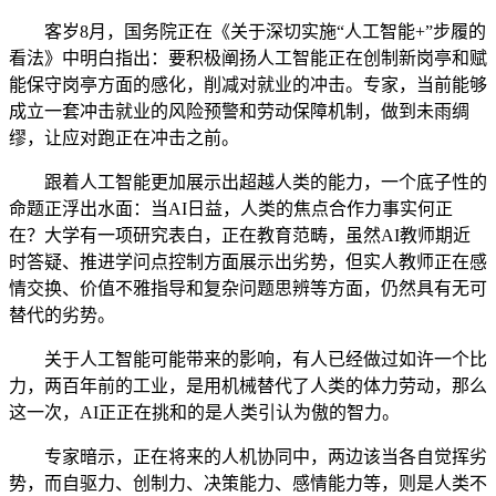
客岁8月，国务院正在《关于深切实施“人工智能+”步履的
看法》中明白指出：要积极阐扬人工智能正在创制新岗亭和赋
能保守岗亭方面的感化，削减对就业的冲击。专家，当前能够
成立一套冲击就业的风险预警和劳动保障机制，做到未雨绸
缪，让应对跑正在冲击之前。
跟着人工智能更加展示出超越人类的能力，一个底子性的
命题正浮出水面：当AI日益，人类的焦点合作力事实何正
在？大学有一项研究表白，正在教育范畴，虽然AI教师期近
时答疑、推进学问点控制方面展示出劣势，但实人教师正在感
情交换、价值不雅指导和复杂问题思辨等方面，仍然具有无可
替代的劣势。
关于人工智能可能带来的影响，有人已经做过如许一个比
力，两百年前的工业，是用机械替代了人类的体力劳动，那么
这一次，AI正正在挑和的是人类引认为傲的智力。
专家暗示，正在将来的人机协同中，两边该当各自觉挥劣
势，而自驱力、创制力、决策能力、感情能力等，则是人类不