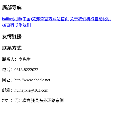
底部导航
ballbet贝博(中国)艾弗森官方网站首页
关于我们
机械自动化
机
械百科
联系我们
友情链接
联系方式
联系人：李先生
电话：0318-8222022
网址：http://www.chdele.net
邮箱：huinajixie@163.com
地址：河北省枣强县东外环路东侧