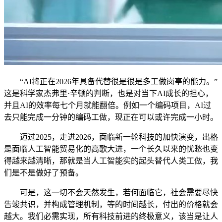
“AI将正在2026年具备代替很是很是多工做岗亭的能力。”
这是科学家杰弗里·辛顿的判断，也是对当下AI成长的担心，
并且AI的效率每七个月就能翻倍。例如一个编码项目，AI过
去只能完成一分钟的编码工做，现正在可以或许完成一小时。
迈过2025，走进2026，面临新一轮科技的加快演变，出格
是面临人工智能贸易化的高歌大进，一个长久以来的忧愁也变
得越来越清晰，那就是当人工智能实的起头替代人类工做，我
们是不是做好了预备。
可是，这一切不会天然发生，若何面临它，社会需要尽快
告竣共识，并构成管理机制，等的时间越长，付出的价格就会
越大。我们必需实现，所有科技前进的终极意义，该当是让人