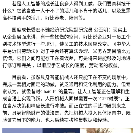
若是人工智能的成长让良多人得到工做，我们要高科技干
什么？它该当去干人干不了的活儿和不肯干的活儿，以及急需
高科技帮手的活儿，好比养老、陪同等。
国度成长委宏不雅经济研究院副研究员 公丕明：现实上
从企业层面来讲，有一些操做的空间，好比说企业对于员工个
别技术转型进行一些培训，使员工的技术顺应改变。《中华人
平易近国劳动法》对于平台还有算法办理、义务界定目前比力
恍惚，它们之间可能存正在着误差，可是将来是能够及时地进
行修订和完美 ，以顺应手艺成长的速度，劳动者的权益。
目前看，虽然具身智能机械人还只能正在不变的场景中，
完成一套相对固定的动做，贫乏通用和泛化利用的能力。但专
家认为，就像昔时ChatGPT的呈现，让人工智能正在理解和生
成言语上实现飞跃，人形机械人同样需要一次“GPT时辰”，正
在自从决策和响应长进行冲破。而正在性的手艺冲破到来之
前，具身智能财产的做法是，先把机械人投入具体场景中，既
验证它当下的能力，也为后续提拔堆集数据和经验。