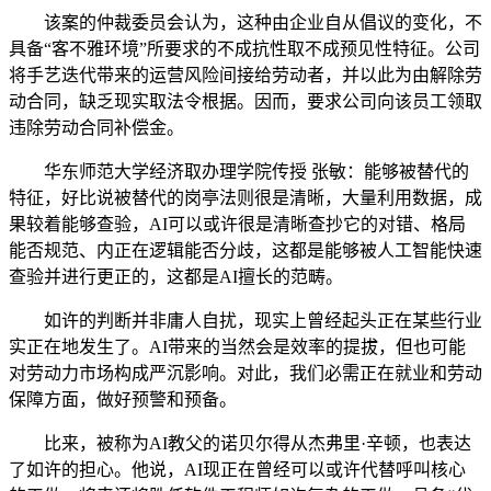
该案的仲裁委员会认为，这种由企业自从倡议的变化，不
具备“客不雅环境”所要求的不成抗性取不成预见性特征。公司
将手艺迭代带来的运营风险间接给劳动者，并以此为由解除劳
动合同，缺乏现实取法令根据。因而，要求公司向该员工领取
违除劳动合同补偿金。
华东师范大学经济取办理学院传授 张敏：能够被替代的
特征，好比说被替代的岗亭法则很是清晰，大量利用数据，成
果较着能够查验，AI可以或许很是清晰查抄它的对错、格局
能否规范、内正在逻辑能否分歧，这都是能够被人工智能快速
查验并进行更正的，这都是AI擅长的范畴。
如许的判断并非庸人自扰，现实上曾经起头正在某些行业
实正在地发生了。AI带来的当然会是效率的提拔，但也可能
对劳动力市场构成严沉影响。对此，我们必需正在就业和劳动
保障方面，做好预警和预备。
比来，被称为AI教父的诺贝尔得从杰弗里·辛顿，也表达
了如许的担心。他说，AI现正在曾经可以或许代替呼叫核心